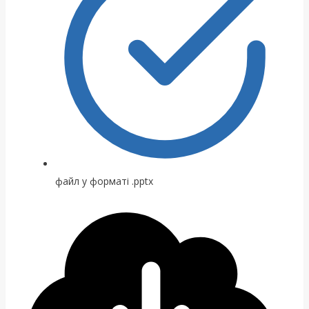
файл у форматі .pptx