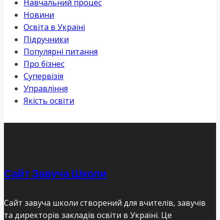
Навчальний процес
Новини
Освіта в Україні
Підручники
Популярні питання
Про бізнес
Супервізія
Управління
Якість освіти
Сайт Завуча Школи
Сайт завуча школи створений для вчителів, завучів
та директорів закладів освіти в Україні. Це