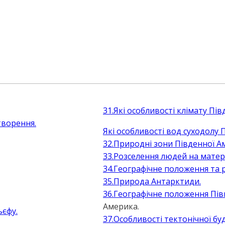
31.Які особливості клімату Пі
творення.
Які особливості вод суходолу
32.Природні зони Південної А
33.Розселення людей на матер
34.Географічне положення та 
35.Природа Антарктиди.
36.Географічне положення Пів
Америка.
ьєфу.
37.Особливості тектонічної бу