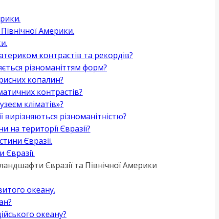
ерики.
Північної Америки.
и.
атериком контрастів та рекордів?
няється різноманіттям форм?
корисних копалин?
іматичних контрастів?
зеєм кліматів»?
ї вирізняються різноманітністю?
и на території Євразії?
стини Євразії.
 Євразії.
я ландшафти Євразії та Північної Америки
витого океану.
ан?
дійського океану?