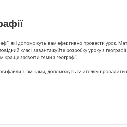
рафії
графії, які допоможуть вам ефективно провести урок. Ма
відний клас і завантажуйте розробку уроку з географії з
 краще засвоїти теми з географії.
тові файли зі змінами, допоможуть вчителям провадити 