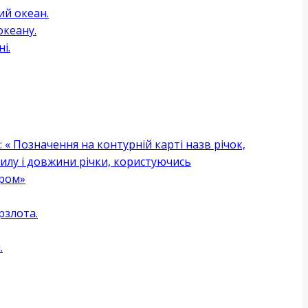
ий океан.
океану.
і.
:
« Позначення на контурній карті назв річок,
хилу і довжини річки, користуючись
тром»
рзлота.
.