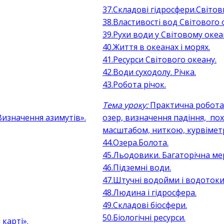
37.Складові гідросфери.Світов
38.Властивості вод Світового 
39.Рухи води у Світовому океан
40.Життя в океанах і морях.
41.Ресурси Світового океану.
42.Води суходолу. Річка.
43.Робота річок.
Тема уроку:
Практична робота
Визначення азимутів».
озер, визначення падіння, по
масштабом, ниткою, курвіме
44.Озера.Болота.
45.Льодовики. Багаторічна ме
46.Підземні води.
47.Штучні водойми і водотоки
48.Людина і гідросфера.
49.Складові біосфери.
50.Біологічні ресурси.
 карті».