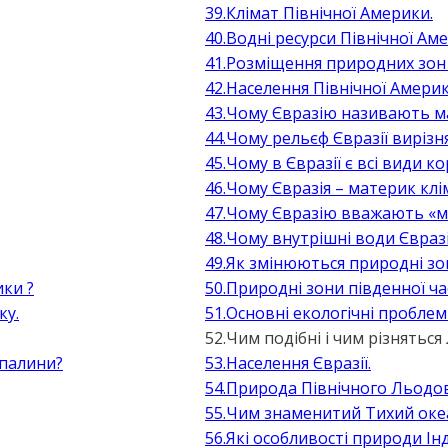
39.Клімат Північної Америки.
40.Водні ресурси Північної Ам
41.Розміщення природних зон 
42.Населення Північної Америк
43.Чому Євразію називають м
44.Чому рельєф Євразії виріз
45.Чому в Євразії є всі види 
46.Чому Євразія – материк кл
47.Чому Євразію вважають «му
48.Чому внутрішні води Євразі
49.Як змінюються природні зон
ки ?
50.Природні зони південної ча
ку.
51.Основні екологічні проблеми
52.Чим подібні і чим різнятьс
опалини?
53.Населення Євразії.
54.Природа Північного Льодо
55.Чим знаменитий Тихий оке
56.Які особливості природи Ін