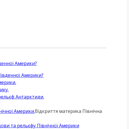
вденної Америки?
 Південної Америки?
мерики.
ику.
рельєф Антарктиди.
нічної Америки.
Відкриття материка Північна
дови та рельєфу Північної Америки