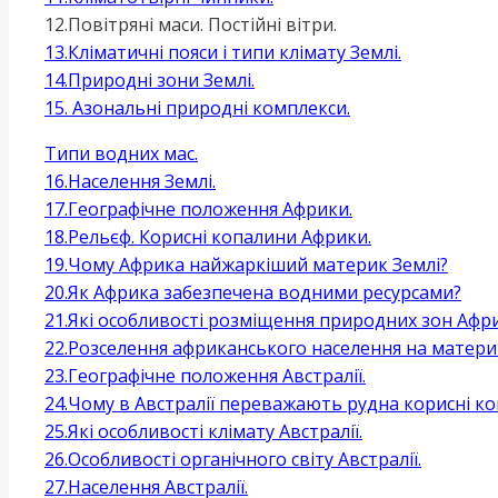
12.Повітряні маси. Постійні вітри.
13.Кліматичні пояси і типи клімату Землі.
14.Природні зони Землі.
15. Азональні природні комплекси.
Типи водних мас.
16.Населення Землі.
17.Географічне положення Африки.
18.Рельєф. Корисні копалини Африки.
19.Чому Африка найжаркіший материк Землі?
20.Як Африка забезпечена водними ресурсами?
21.Які особливості розміщення природних зон Афри
22.Розселення африканського населення на матери
23.Географічне положення Австралії.
24.Чому в Австралії переважають рудна корисні к
25.Які особливості клімату Австралії.
26.Особливості органічного світу Австралії.
27.Населення Австралії.