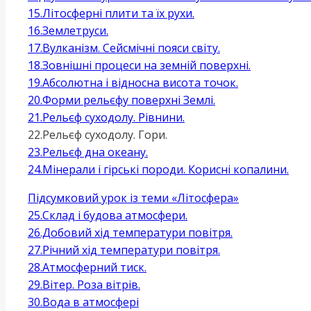
15.Літосферні плити та їх рухи.
16.Землетруси.
17.Вулканізм. Сейсмічні пояси світу.
18.Зовнішні процеси на земній поверхні.
19.Абсолютна і відносна висота точок.
20.Форми рельєфу поверхні Землі.
21.Рельєф суходолу. Рівнини.
22.Рельєф суходолу. Гори.
23.Рельєф дна океану.
24.Мінерали і гірські породи. Корисні копалини.
Підсумковий урок із теми «Літосфера»
25.Склад і будова атмосфери.
26.Добовий хід температури повітря.
27.Річний хід температури повітря.
28.Атмосферний тиск.
29.Вітер. Роза вітрів.
30.Вода в атмосфері