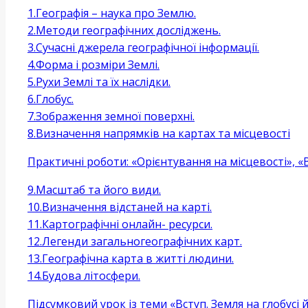
1.Географія – наука про Землю.
2.Методи географічних досліджень.
3.Сучасні джерела географічної інформації.
4.Форма і розміри Землі.
5.Рухи Землі та їх наслідки.
6.Глобус.
7.Зображення земної поверхні.
8.Визначення напрямків на картах та місцевості
Практичні роботи: «Орієнтування на місцевості», «
9.Масштаб та його види.
10.Визначення відстаней на карті.
11.Картографічні онлайн- ресурси.
12.Легенди загальногеографічних карт.
13.Географічна карта в житті людини.
14.Будова літосфери.
Підсумковий урок із теми «Вступ. Земля на глобусі й