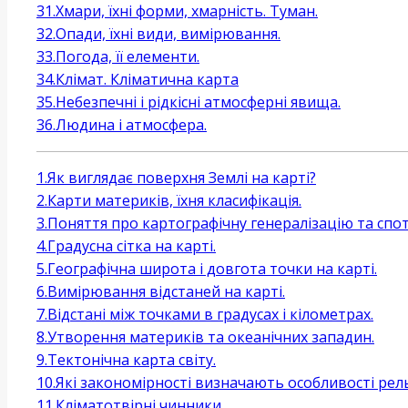
31.Хмари, їхні форми, хмарність. Туман.
32.Опади, їхні види, вимірювання.
33.Погода, її елементи.
34.Клімат. Кліматична карта
35.Небезпечні і рідкісні атмосферні явища.
36.Людина і атмосфера.
1.Як виглядає поверхня Землі на карті?
2.Карти материків, їхня класифікація.
3.Поняття про картографічну генералізацію та спо
4.Градусна сітка на карті.
5.Географічна широта і довгота точки на карті.
6.Вимірювання відстаней на карті.
7.Відстані між точками в градусах і кілометрах.
8.Утворення материків та океанічних западин.
9.Тектонічна карта світу.
10.Які закономірності визначають особливості рел
11.Кліматотвірні чинники.