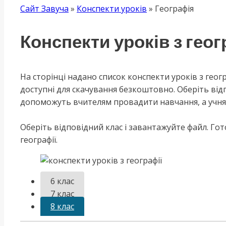
Сайт Завуча
»
Конспекти уроків
»
Географія
Конспекти уроків з геог
На сторінці надано список конспекти уроків з гео
доступні для скачування безкоштовно. Оберіть відпо
допоможуть вчителям провадити навчання, а учням
Оберіть відповідний клас і завантажуйте файл. Го
географії.
6 клас
7 клас
8 клас