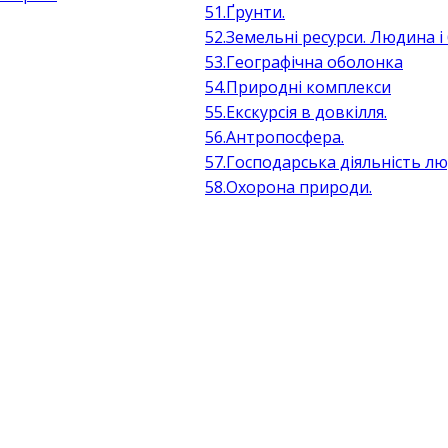
51.Ґрунти.
52.Земельні ресурси. Людина і 
53.Географічна оболонка
54.Природні комплекси
55.Екскурсія в довкілля.
56.Антропосфера.
57.Господарська діяльність л
58.Охорона природи.