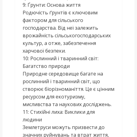
9: Ґрунти: Основа життя
Родючість ґрунтів є ключовим
фактором для сільського
господарства. Від неї залежить
врожайність сільськогосподарських
культур, а отже, забезпечення
харчової безпеки.
10: Рослинний і тваринний світ:
Багатство природи
Природне середовище багате на
рослинний і тваринний світ, що
створює біорізноманіття. Це є цінним
ресурсом для екотуризму,
мисливства та наукових досліджень.
11: Стихійні лиха: Виклики для
людини
Землетруси можуть призвести до
значних руйнувань та втрат життя,