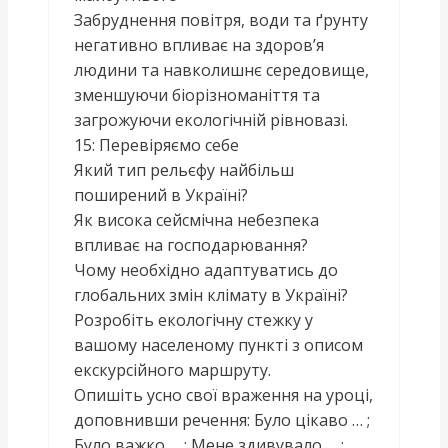
Забруднення повітря, води та ґрунту
негативно впливає на здоров’я
людини та навколишнє середовище,
зменшуючи біорізноманіття та
загрожуючи екологічній рівновазі.
15: Перевіряємо себе
Який тип рельєфу найбільш
поширений в Україні?
Як висока сейсмічна небезпека
впливає на господарювання?
Чому необхідно адаптуватись до
глобальних змін клімату в Україні?
Розробіть екологічну стежку у
вашому населеному пункті з описом
екскурсійного маршруту.
Опишіть усно свої враження на уроці,
доповнивши речення: Було цікаво … ;
Було важко … ; Мене здивувало … ;