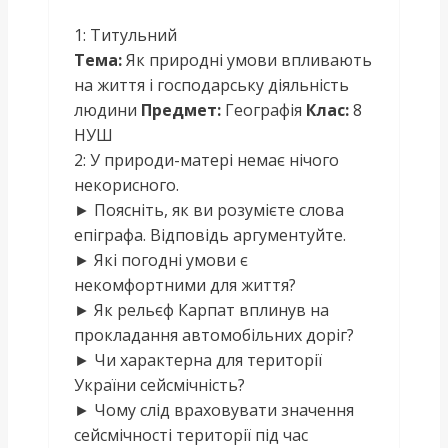
1: Титульний
Тема:
Як природні умови впливають
на життя і господарську діяльність
людини
Предмет:
Географія
Клас:
8
НУШ
2: У природи-матері немає нічого
некорисного.
► Поясніть, як ви розумієте слова
епіграфа. Відповідь аргументуйте.
► Які погодні умови є
некомфортними для життя?
► Як рельєф Карпат вплинув на
прокладання автомобільних доріг?
► Чи характерна для території
України сейсмічність?
► Чому слід враховувати значення
сейсмічності території під час