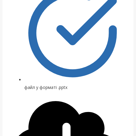
файл у форматі .pptx