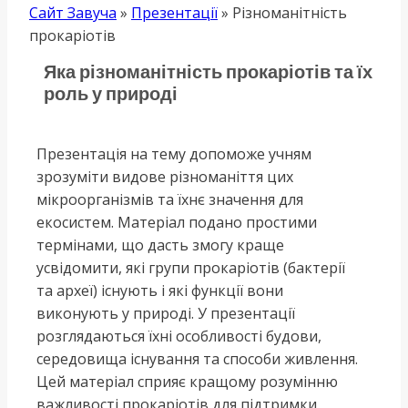
Сайт Завуча
»
Презентації
»
Різноманітність
прокаріотів
Яка різноманітність прокаріотів та їх
роль у природі
Презентація на тему допоможе учням
зрозуміти видове різноманіття цих
мікроорганізмів та їхнє значення для
екосистем. Матеріал подано простими
термінами, що дасть змогу краще
усвідомити, які групи прокаріотів (бактерії
та археї) існують і які функції вони
виконують у природі. У презентації
розглядаються їхні особливості будови,
середовища існування та способи живлення.
Цей матеріал сприяє кращому розумінню
важливості прокаріотів для підтримки