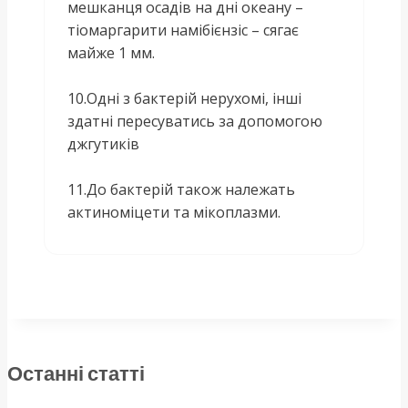
мешканця осадів на дні океану –
тіомаргарити намібієнзіс – сягає
майже 1 мм.
10.Одні з бактерій нерухомі, інші
здатні пересуватись за допомогою
джгутиків
11.До бактерій також належать
актиноміцети та мікоплазми.
Останні статті