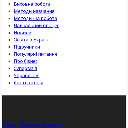
Виховна робота
Методи навчання
Методична робота
Навчальний процес
Новини
Освіта в Україні
Підручники
Популярні питання
Про бізнес
Супервізія
Управління
Якість освіти
Сайт Завуча Школи