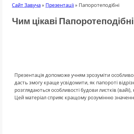
Сайт Завуча
»
Презентації
»
Папоротеподібні
Чим цікаві Папоротеподібні
Презентація допоможе учням зрозуміти особливос
дасть змогу краще усвідомити, як папороті відріз
розглядаються особливості будови листків (вайї)
Цей матеріал сприяє кращому розумінню значення