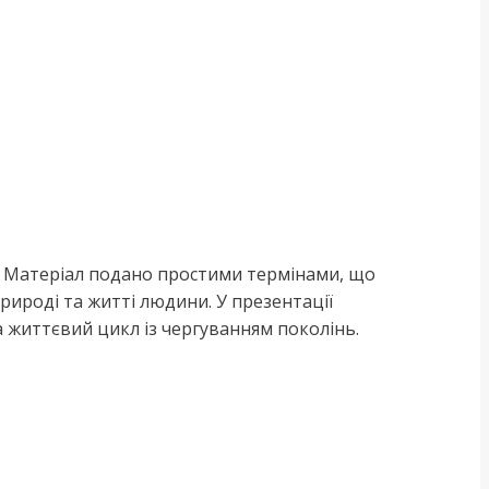
. Матеріал подано простими термінами, що
рироді та житті людини. У презентації
а життєвий цикл із чергуванням поколінь.