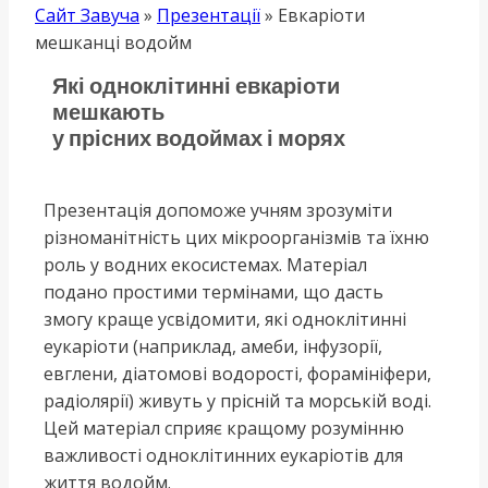
Сайт Завуча
»
Презентації
»
Евкаріоти
мешканці водойм
Які одноклітинні евкаріоти
мешкають
у прісних водоймах і морях
Презентація допоможе учням зрозуміти
різноманітність цих мікроорганізмів та їхню
роль у водних екосистемах. Матеріал
подано простими термінами, що дасть
змогу краще усвідомити, які одноклітинні
еукаріоти (наприклад, амеби, інфузорії,
евглени, діатомові водорості, форамініфери,
радіолярії) живуть у прісній та морській воді.
Цей матеріал сприяє кращому розумінню
важливості одноклітинних еукаріотів для
життя водойм.