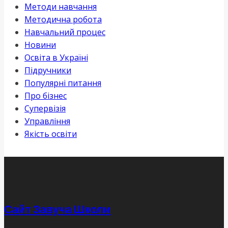
Методи навчання
Методична робота
Навчальний процес
Новини
Освіта в Україні
Підручники
Популярні питання
Про бізнес
Супервізія
Управління
Якість освіти
Сайт Завуча Школи