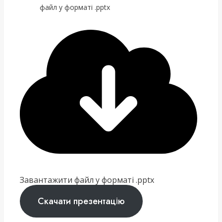
файл у форматі .pptx
Завантажити файл у форматі .pptx
Скачати презентацію