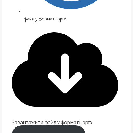
файл у форматі .pptx
Завантажити файл у форматі .pptx