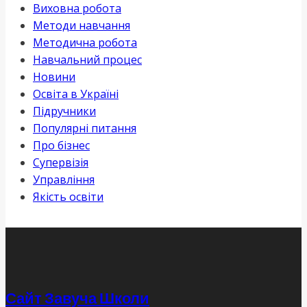
Виховна робота
Методи навчання
Методична робота
Навчальний процес
Новини
Освіта в Україні
Підручники
Популярні питання
Про бізнес
Супервізія
Управління
Якість освіти
Сайт Завуча Школи