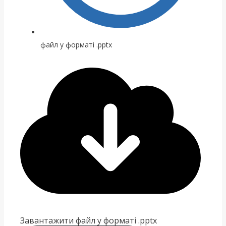
файл у форматі .pptx
Завантажити файл у форматі .pptx