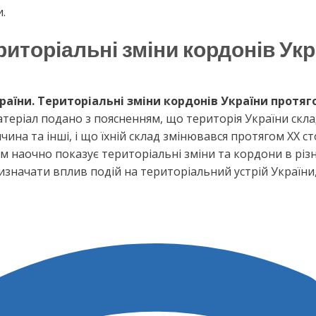
.
риторіальні зміни кордонів Укр
раїни. Територіальні зміни кордонів України протяго
еріал подано з поясненням, що територія України склад
а та інші, і що їхній склад змінювався протягом ХХ стол
м наочно показує територіальні зміни та кордони в різ
визначати вплив подій на територіальний устрій Україн