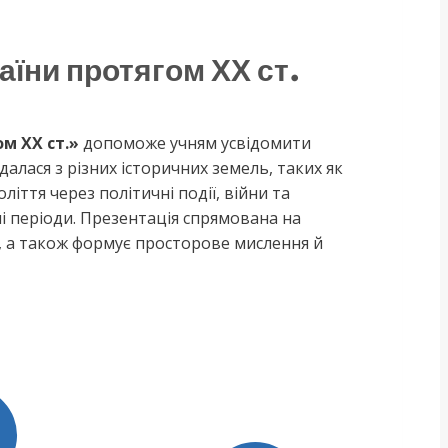
аїни протягом ХХ ст.
м ХХ ст.»
допоможе учням усвідомити
алася з різних історичних земель, таких як
іття через політичні події, війни та
ні періоди. Презентація спрямована на
и, а також формує просторове мислення й