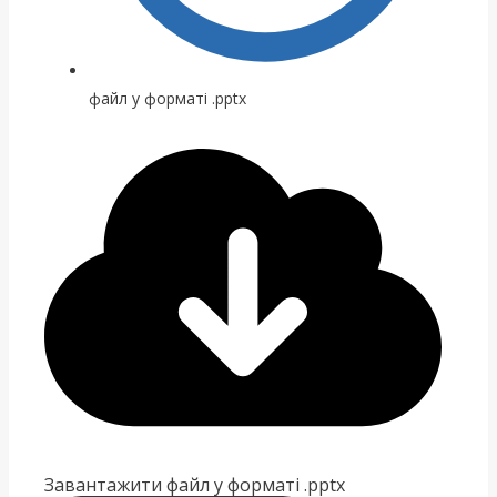
файл у форматі .pptx
Завантажити файл у форматі .pptx