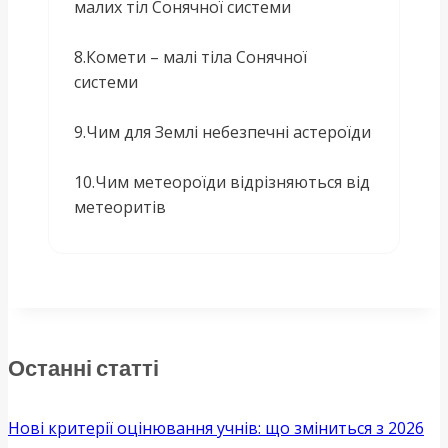
малих тіл Сонячної системи
8.Комети – малі тіла Сонячної
системи
9.Чим для Землі небезпечні астероїди
10.Чим метеороїди відрізняються від
метеоритів
Останні статті
Нові критерії оцінювання учнів: що зміниться з 2026