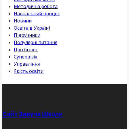
Методична робота
Навчальний процес
Новини
Освіта в Україні
Підручники
Популярні питання
Про бізнес
Супервізія
Управління
Якість освіти
Сайт Завуча Школи