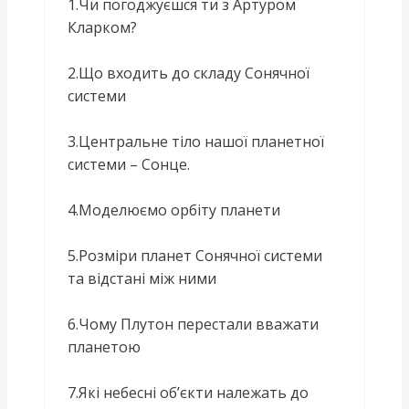
1.Чи погоджуєшся ти з Артуром
Кларком?
2.Що входить до складу Сонячної
системи
3.Центральне тіло нашої планетної
системи – Сонце.
4.Моделюємо орбіту планети
5.Розміри планет Сонячної системи
та відстані між ними
6.Чому Плутон перестали вважати
планетою
7.Які небесні об’єкти належать до