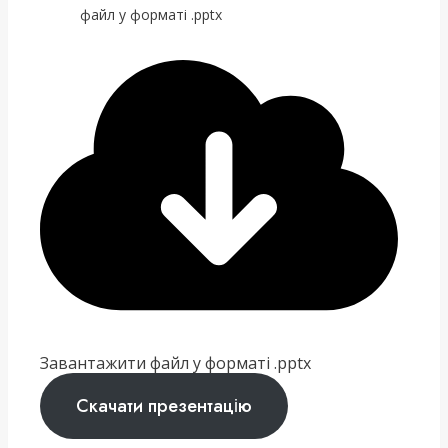
файл у форматі .pptx
Завантажити файл у форматі .pptx
Скачати презентацію