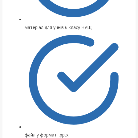
матеріал для учнів 6 класу НУШ;
файл у форматі .pptx