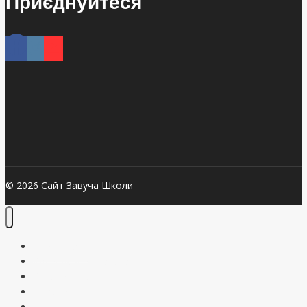
Приєднуйтеся
© 2026 Сайт Завуча Школи
Презентації
Календарне планування
Конспекти уроків
Документи
Блог