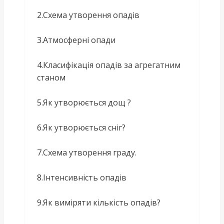
2.Схема утворення опадів
3.Атмосферні опади
4.Класифікація опадів за агрегатним
станом
5.Як утворюється дощ ?
6.Як утворюється сніг?
7.Схема утворення граду.
8.Інтенсивність опадів
9.Як виміряти кількість опадів?