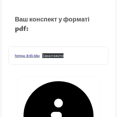
Ваш конспект у форматі
pdf:
himiya_8-65-66н
Завантажити