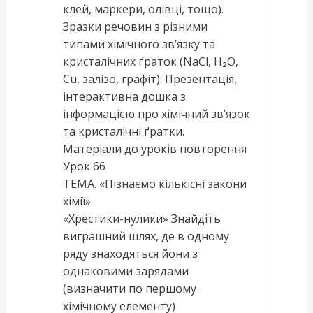
клей, маркери, олівці, тощо).
Зразки речовин з різними
типами хімічного зв’язку та
кристалічних ґраток (NaCl, H₂O,
Cu, залізо, графіт). Презентація,
інтерактивна дошка з
інформацією про хімічний зв’язок
та кристалічні ґратки.
Матеріали до уроків повторення
Урок 66
ТЕМА. «Пізнаємо кількісні закони
хімії»
«Хрестики-нулики» Знайдіть
виграшний шлях, де в одному
ряду знаходяться йони з
однаковими зарядами
(визначити по першому
хімічному елементу)