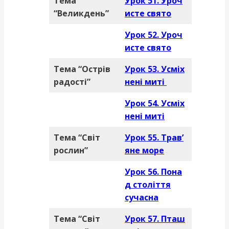
Тема
Урок 51. Уроч
“Великдень”
исте свято
Урок 52. Уроч
исте свято
Тема “Острів
Урок 53. Усміх
радості”
нені миті
Урок 54. Усміх
нені миті
Тема “Світ
Урок 55. Трав’
рослин”
яне море
Урок 56. Пона
д століття
сучасна
Тема “Світ
Урок 57. Пташ