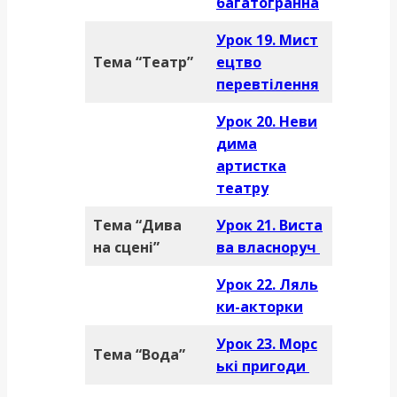
багатогранна
Урок 19. Мист
Тема “Театр”
ецтво
перевтілення
Урок 20. Неви
дима
артистка
театру
Тема “Дива
Урок 21. Виста
на сцені”
ва власноруч
Урок 22. Ляль
ки-акторки
Урок 23. Морс
Тема “Вода”
ькі пригоди