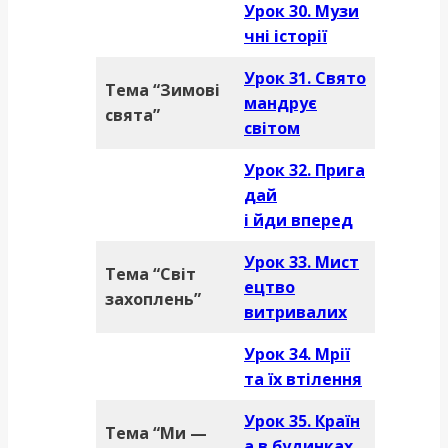
Урок 30.
Музи
чні історії
Урок 31. Свято
Тема “Зимові
мандрує
свята”
світом
Урок 32. Прига
дай
і йди вперед
Урок 33. Мист
Тема “Світ
ецтво
захоплень”
витривалих
Урок 34. Мрії
та їх втілення
Урок 35. Країн
Тема “Ми —
а в будинках