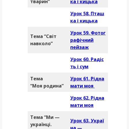
тварин”
ка і кицька
Урок 58. Пташ
ка і кицька
Урок 59. Фотог
Тема “Світ
рафічний
навколо”
пейзаж
Урок 60. Радіс
ть і сум
Тема
Урок 61. Рідна
“Моя родина”
мати моя
Урок 62. Рідна
мати моя
Тема “Ми —
Урок 63. Украї
українці.
на —