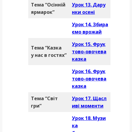
Тема “Осінній
Урок 13.
Дару
ярмарок”
нки осені
Урок 14.
Збира
ємо врожай
Урок 15.
Фрук
Тема “Казка
тово-овочева
у нас в гостях”
казка
Урок 16. Фрук
тово-овочева
казка
Тема “Світ
Урок 17. Щасл
гри”
иві моменти
Урок 18. Музи
ка