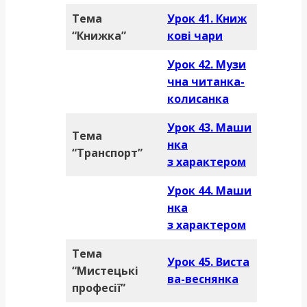
Тема
Урок 41. Книж
“Книжка”
кові чари
Урок 42. Музи
чна читанка-
колисанка
Урок 43. Маши
Тема
нка
“Транспорт”
з характером
Урок 44. Маши
нка
з характером
Тема
Урок 45. Виста
“Мистецькі
ва-веснянка
професії”