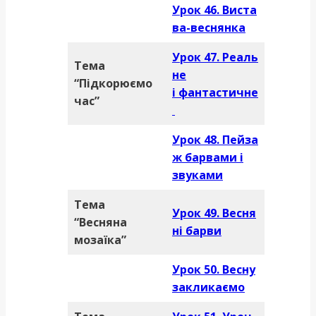
Урок 46. Виста
ва-веснянка
Урок 47. Реаль
Тема
не
“Підкорюємо
і фантастичне
час”
Урок 48. Пейза
ж барвами і
звуками
Тема
Урок 49. Весня
“Весняна
ні барви
мозаїка”
Урок 50. Весну
закликаємо