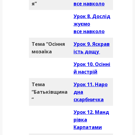
я”
все навколо
Урок 8.
Дослід
жуємо
все навколо
Тема “Осіння
Урок 9.
Яскрав
мозаїка
ість дощу
Урок 10.
Осінні
й настрій
Тема
Урок 11.
Наро
“Батьківщина
дна
”
скарбничка
Урок 12.
Манд
рівка
Карпатами