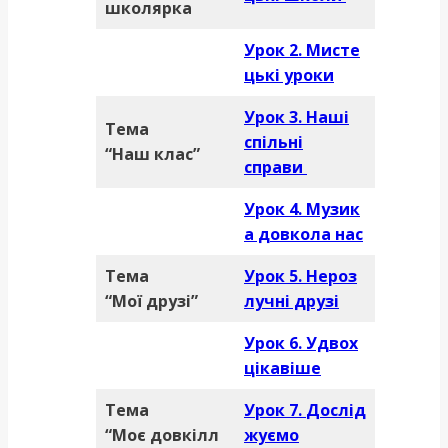
школярка
Урок 2.
Мисте
цькі уроки
Урок 3. Наші
Тема
спільні
“Наш клас”
справи
Урок 4.
Музик
а довкола нас
Тема
Урок 5.
Нероз
“Мої друзі”
лучні друзі
Урок 6.
Удвох
цікавіше
Тема
Урок 7.
Дослід
“Моє довкілл
жуємо