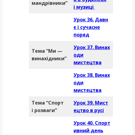
мандрівники”
і музиці
Урок 36. Давн
є і сучасне
поряд
Урок 37. Винах
Тема “Ми —
оди
винахідники”
мистецтва
Урок 38. Винах
оди
мистецтва
Тема “Спорт
Урок 39. Мист
і розваги”
ецтво в русі
Урок 40. Спорт
ивний день