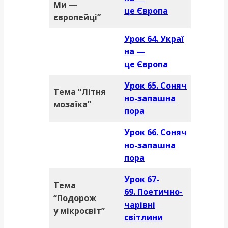
Ми —
це Європа
європейці”
Урок 64. Украї
на —
це Європа
Урок 65. Соняч
Тема “Літня
но-запашна
мозаїка”
пора
Урок 66. Соняч
но-запашна
пора
Урок 67-
Тема
69. Поетично-
“Подорож
чарівні
у мікросвіт”
світлини