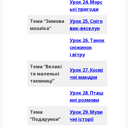
Урок 24. Морс
ькі пригоди
Тема “Зимова
Урок 25. Сніго
мозаїка”
вик-веселун
Урок 26. Танок
сніжинок
і вітру
Тема “Великі
Урок 27. Космі
та маленькі
чні мандри
таємниці”
Урок 28. Пташ
ині розмови
Тема
Урок 29. Музи
“Подарунки”
чні історії